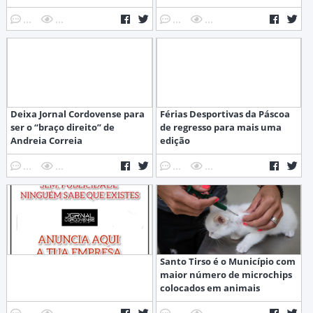
...
...
...
...
Deixa Jornal Cordovense para
Férias Desportivas da Páscoa
ser o “braço direito” de
de regresso para mais uma
Andreia Correia
edição
...
...
...
...
Santo Tirso é o Município com
maior número de microchips
colocados em animais
...
...
...
...