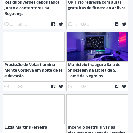
Resíduos verdes depositados
UP Tirso regressa com aulas
junto a contentores na
gratuitas de fitness ao ar livre
Reguenga
...
...
...
...
Procissão de Velas ilumina
Município inaugura Sala de
Monte Córdova em noite de fé
Snoezelen na Escola de S.
e devoção
Tomé de Negrelos
...
...
...
...
Luzia Martins Ferreira
Incêndio destruiu várias
viaturas em Paços de Ferreira