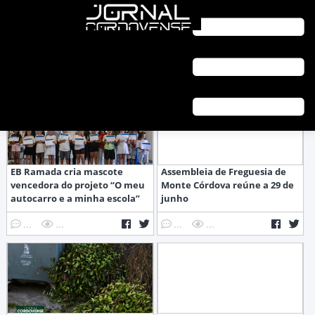
HOME
GERAL
EB Ramada cria mascote
Assembleia de Freguesia de
vencedora do projeto “O meu
Monte Córdova reúne a 29 de
autocarro e a minha escola”
junho
...
...
...
...