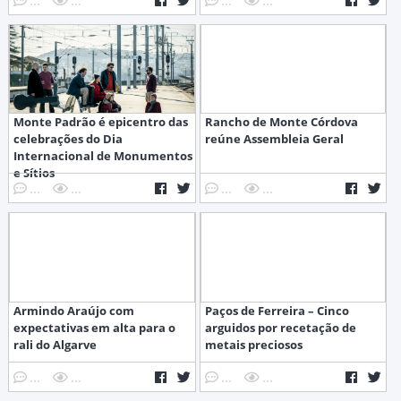
Monte Padrão é epicentro das
Rancho de Monte Córdova
celebrações do Dia
reúne Assembleia Geral
Internacional de Monumentos
e Sítios
...
...
...
...
Armindo Araújo com
Paços de Ferreira – Cinco
expectativas em alta para o
arguidos por recetação de
rali do Algarve
metais preciosos
...
...
...
...