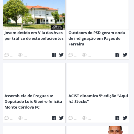
Jovem detido em Vila das Aves
Outdoors do PSD geram onda
por tráfico de estupefacientes
de indignação em Paços de
Ferreira
...
...
...
...
Assembleia de Freguesia:
ACIST dinamiza 5ª edição “Aqui
Deputado Luís Ribeiro felicita
há Stocks”
Monte Córdova FC
...
...
...
...