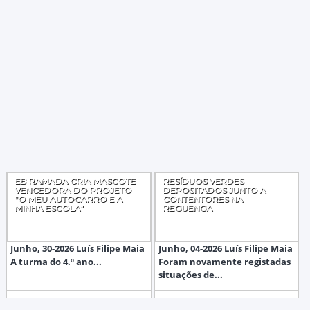
EB RAMADA CRIA MASCOTE
RESÍDUOS VERDES
VENCEDORA DO PROJETO
DEPOSITADOS JUNTO A
“O MEU AUTOCARRO E A
CONTENTORES NA
MINHA ESCOLA”
REGUENGA
Junho, 30-2026 Luís Filipe Maia
Junho, 04-2026 Luís Filipe Maia
A turma do 4.º ano...
Foram novamente registadas
situações de...