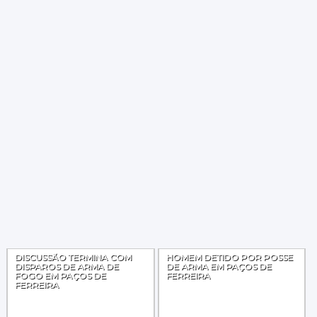
DISCUSSÃO TERMINA COM
HOMEM DETIDO POR POSSE
DISPAROS DE ARMA DE
DE ARMA EM PAÇOS DE
FOGO EM PAÇOS DE
FERREIRA
FERREIRA