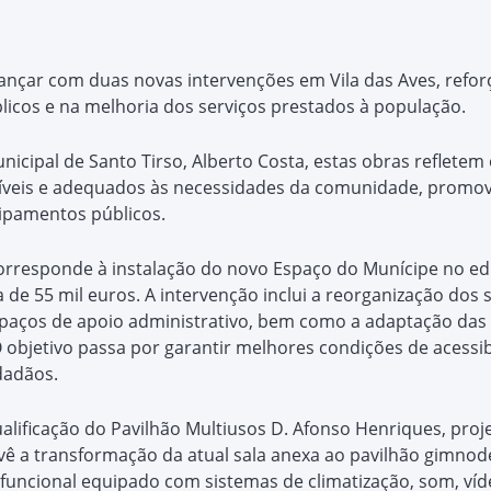
vançar com duas novas intervenções em Vila das Aves, refo
cos e na melhoria dos serviços prestados à população.
icipal de Santo Tirso, Alberto Costa, estas obras reflet
síveis e adequados às necessidades da comunidade, prom
uipamentos públicos.
responde à instalação do novo Espaço do Munícipe no edifí
de 55 mil euros. A intervenção inclui a reorganização dos s
aços de apoio administrativo, bem como a adaptação das i
objetivo passa por garantir melhores condições de acessibi
dadãos.
alificação do Pavilhão Multiusos D. Afonso Henriques, pro
evê a transformação da atual sala anexa ao pavilhão gimnod
uncional equipado com sistemas de climatização, som, víd