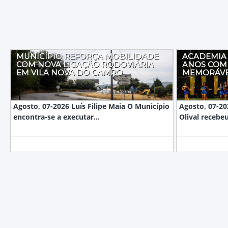
MUNICÍPIO REFORÇA MOBILIDADE
ACADEMIA 
COM NOVA LIGAÇÃO RODOVIÁRIA
ANOS COM
EM VILA NOVA DO CAMPO
MEMORÁV
Agosto, 07-2026 Luís Filipe Maia O Município
Agosto, 07-20
encontra-se a executar...
Olival recebeu
RUA DO CRUZEIRO, Nº146 4825-288 MONTE CÓRDOVA
913 978 523