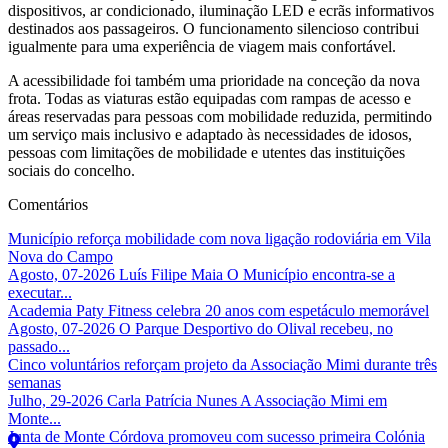
dispositivos, ar condicionado, iluminação LED e ecrãs informativos
destinados aos passageiros. O funcionamento silencioso contribui
igualmente para uma experiência de viagem mais confortável.
A acessibilidade foi também uma prioridade na conceção da nova
frota. Todas as viaturas estão equipadas com rampas de acesso e
áreas reservadas para pessoas com mobilidade reduzida, permitindo
um serviço mais inclusivo e adaptado às necessidades de idosos,
pessoas com limitações de mobilidade e utentes das instituições
sociais do concelho.
Comentários
Município reforça mobilidade com nova ligação rodoviária em Vila
Nova do Campo
Agosto, 07-2026 Luís Filipe Maia O Município encontra-se a
executar...
Academia Paty Fitness celebra 20 anos com espetáculo memorável
Agosto, 07-2026 O Parque Desportivo do Olival recebeu, no
passado...
Cinco voluntários reforçam projeto da Associação Mimi durante três
semanas
Julho, 29-2026 Carla Patrícia Nunes A Associação Mimi em
Monte...
Junta de Monte Córdova promoveu com sucesso primeira Colónia