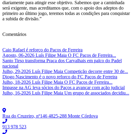
diariamente para atingir esse objetivo. Sabemos que a caminhada
será exigente, mas acreditamos que, com o apoio dos adeptos do
primeiro ao último jogo, teremos todas as condições para conquistar
a subida de divisão.”
Comentários
Caio Rafael é reforço do Paços de Ferreira
Agosto, 06-2026 Luís Filipe Maia O FC Paços de Ferreira...
Santo Tirso transforma Praça dos Carvalhais em palco do Padel
nacional
Julho, 29-2026 Luís Filipe Maia Competição decorre entre 30 de...
Diogo Nascimento é o novo reforço do FC Paços de Ferreira
Julho, 18-2026 Luís Filipe Maia O FC Paços de Ferreira...
Impasse na AG leva sócios do Paços a avançar com ação judicial
Julho, 16-2026 Luís Filipe Maia Um grupo de associados decidiu...
Rua do Cruzeiro, nº146 4825-288 Monte Córdova
913 978 523