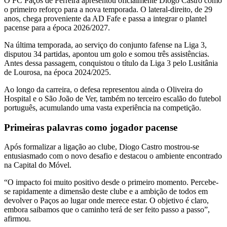
O FC Paços de Ferreira apresentou oficialmente Diogo Castro como
o primeiro reforço para a nova temporada. O lateral-direito, de 29
anos, chega proveniente da AD Fafe e passa a integrar o plantel
pacense para a época 2026/2027.
Na última temporada, ao serviço do conjunto fafense na Liga 3,
disputou 34 partidas, apontou um golo e somou três assistências.
Antes dessa passagem, conquistou o título da Liga 3 pelo Lusitânia
de Lourosa, na época 2024/2025.
Ao longo da carreira, o defesa representou ainda o Oliveira do
Hospital e o São João de Ver, também no terceiro escalão do futebol
português, acumulando uma vasta experiência na competição.
Primeiras palavras como jogador pacense
Após formalizar a ligação ao clube, Diogo Castro mostrou-se
entusiasmado com o novo desafio e destacou o ambiente encontrado
na Capital do Móvel.
“O impacto foi muito positivo desde o primeiro momento. Percebe-
se rapidamente a dimensão deste clube e a ambição de todos em
devolver o Paços ao lugar onde merece estar. O objetivo é claro,
embora saibamos que o caminho terá de ser feito passo a passo”,
afirmou.