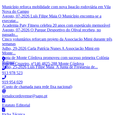
Município reforça mobilidade com nova ligação rodoviária em Vila
Nova do Campo
Agosto, 07-2026 Luís Filipe Maia O Município encontra-se a
executar...
Academia Paty Fitness celebra 20 anos com espetáculo memorável
Agosto, 07-2026 O Parque Desportivo do Olival recebeu, no
passado...
Cinco voluntários reforçam projeto da Associação Mimi durante três
semanas
Julho, 29-2026 Carla Patrícia Nunes A Associação Mimi em
Monte...
Junta de Monte Córdova promoveu com sucesso primeira Colónia
Balnear
Rua do Cruzeiro, nº146 4825-288 Monte Córdova
Julho, 25-2026 Luís Filipe Maia A Junta de Freguesia de...
913 978 523
919 954 029
(Custo de chamada para rede fixa nacional)
jornalocordovense@sapo.pt
Estatuto Editorial
Ficha Técnica