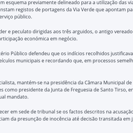
 um esquema previamente delineado para a utilização das v
constam registos de portagens da Via Verde que apontam p
rviço público.
er e peculato dirigidas aos três arguidos, o antigo verea
articipação económica em negócio.
tério Público defendeu que os indícios recolhidos justific
 veículos municipais e recordando que, em processos semelh
ocialista, mantém-se na presidência da Câmara Municipal de 
 como presidente da Junta de Freguesia de Santo Tirso, e
tual mandato.
cer em sede de tribunal se os factos descritos na acusação
iam da presunção de inocência até decisão transitada em j