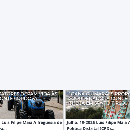
RATORES DERAM VIDA ÀS
JOANA GUIMARÃES PROP
MONTE CÓRDOVA
COORDENADORA CONCEL
CHEGA EM SANTO TIRSO
 Luís Filipe Maia A freguesia de
Julho, 19-2026 Luís Filipe Maia
a...
Política Distrital (CPD)...