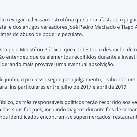
diu revogar a decisão instrutória que tinha afastado o jul
osta, e dos antigos vereadores José Pedro Machado e Tiago
rimes de abuso de poder e peculato.
osto pelo Ministério Público, que contestou o despacho de
rução entendeu que os elementos recolhidos durante a inves
siderando mais provável uma eventual absolvição.
e junho, o processo segue para julgamento, reabrindo um c
ara fins particulares entre julho de 2017 e abril de 2019.
lico, os três responsáveis políticos terão recorrido aos v
 das suas funções, incluindo viagens durante fins de seman
tinos identificados encontram-se supermercados, restauran