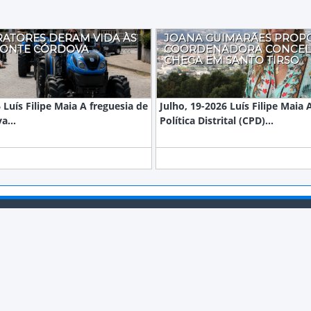
RATORES DERAM VIDA ÀS
JOANA GUIMARÃES PROP
MONTE CÓRDOVA
COORDENADORA CONCEL
CHEGA EM SANTO TIRSO
 Luís Filipe Maia A freguesia de
Julho, 19-2026 Luís Filipe Maia
a...
Política Distrital (CPD)...
ESTATUTO EDITORIAL
FICHA TÉCNICA