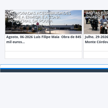
MELHORADAS ACESSIBILIDADES
MOTAS E T
ENTRE A ERMIDA E A ZONA
RUAS DE 
INDUSTRIAL DA POUPA
Agosto, 06-2026 Luís Filipe Maia Obra de 845
Julho, 29-2026
mil euros...
Monte Córdov
RUA DO CRUZEIRO, Nº146 4825-288 MONTE CÓRDOVA
913 978 523
(CUSTO DE CHAMADA PARA REDE FIXA NACIONAL)
919 954 029