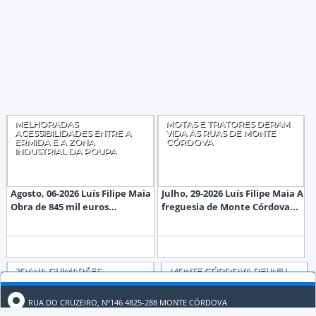
MELHORADAS
MOTAS E TRATORES DERAM
ACESSIBILIDADES ENTRE A
VIDA ÀS RUAS DE MONTE
ERMIDA E A ZONA
CÓRDOVA
INDUSTRIAL DA POUPA
Agosto, 06-2026 Luís Filipe Maia
Julho, 29-2026 Luís Filipe Maia A
Obra de 845 mil euros...
freguesia de Monte Córdova...
JOANA GUIMARÃES
MONTE CÓRDOVA REUNIU
PROPOSTA PARA
450 PARTICIPANTES NO
COORDENADORA
PASSEIO A MONÇÃO
CONCELHIA DO CHEGA EM
RUA DO CRUZEIRO, Nº146 4825-288 MONTE CÓRDOVA
SANTO TIRSO