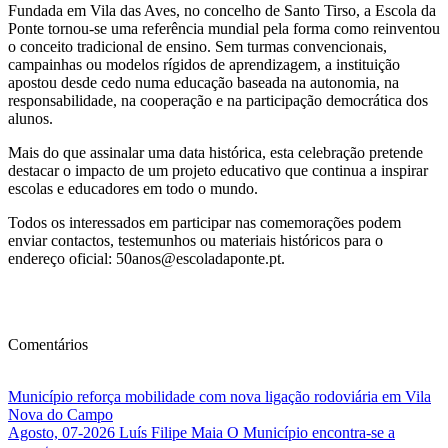
Fundada em Vila das Aves, no concelho de Santo Tirso, a Escola da
Ponte tornou-se uma referência mundial pela forma como reinventou
o conceito tradicional de ensino. Sem turmas convencionais,
campainhas ou modelos rígidos de aprendizagem, a instituição
apostou desde cedo numa educação baseada na autonomia, na
responsabilidade, na cooperação e na participação democrática dos
alunos.
Mais do que assinalar uma data histórica, esta celebração pretende
destacar o impacto de um projeto educativo que continua a inspirar
escolas e educadores em todo o mundo.
Todos os interessados em participar nas comemorações podem
enviar contactos, testemunhos ou materiais históricos para o
endereço oficial:
50anos@escoladaponte.pt
.
Comentários
Município reforça mobilidade com nova ligação rodoviária em Vila
Nova do Campo
Agosto, 07-2026 Luís Filipe Maia O Município encontra-se a