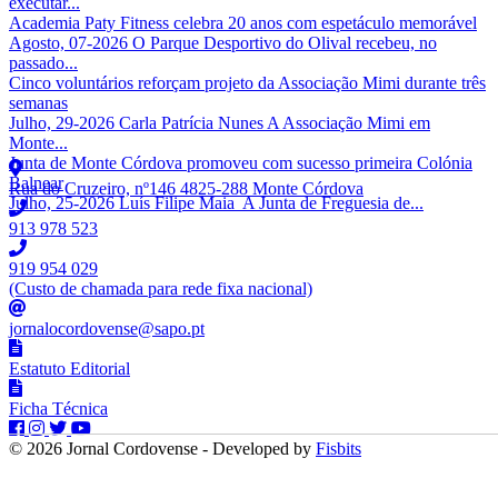
executar...
Academia Paty Fitness celebra 20 anos com espetáculo memorável
Agosto, 07-2026 O Parque Desportivo do Olival recebeu, no
passado...
Cinco voluntários reforçam projeto da Associação Mimi durante três
semanas
Julho, 29-2026 Carla Patrícia Nunes A Associação Mimi em
Monte...
Junta de Monte Córdova promoveu com sucesso primeira Colónia
Balnear
Rua do Cruzeiro, nº146 4825-288 Monte Córdova
Julho, 25-2026 Luís Filipe Maia A Junta de Freguesia de...
913 978 523
919 954 029
(Custo de chamada para rede fixa nacional)
jornalocordovense@sapo.pt
Estatuto Editorial
Ficha Técnica
© 2026 Jornal Cordovense - Developed by
Fisbits