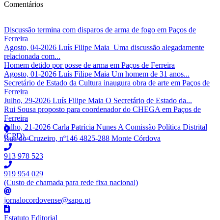
Comentários
Discussão termina com disparos de arma de fogo em Paços de
Ferreira
Agosto, 04-2026 Luís Filipe Maia Uma discussão alegadamente
relacionada com...
Homem detido por posse de arma em Paços de Ferreira
Agosto, 01-2026 Luís Filipe Maia Um homem de 31 anos...
Secretário de Estado da Cultura inaugura obra de arte em Paços de
Ferreira
Julho, 29-2026 Luís Filipe Maia O Secretário de Estado da...
Rui Sousa proposto para coordenador do CHEGA em Paços de
Ferreira
Julho, 21-2026 Carla Patrícia Nunes A Comissão Política Distrital
(CPD)...
Rua do Cruzeiro, nº146 4825-288 Monte Córdova
913 978 523
919 954 029
(Custo de chamada para rede fixa nacional)
jornalocordovense@sapo.pt
Estatuto Editorial