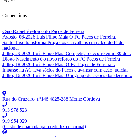
Comentários
Caio Rafael é reforço do Paços de Ferreira
Agosto, 06-2026 Luís Filipe Maia O FC Paços de Ferreira...
Santo Tirso transforma Praça dos Carvalhais em palco do Padel
nacional
Julho, 29-2026 Luís Filipe Maia Competição decorre entre 30 de...
Diogo Nascimento é o novo reforço do FC Paços de Ferreira
Julho, 18-2026 Luís Filipe Maia O FC Paços de Ferreira...
Impasse na AG leva sócios do Paços a avançar com ação judicial
Julho, 16-2026 Luís Filipe Maia Um grupo de associados decidiu...
Rua do Cruzeiro, nº146 4825-288 Monte Córdova
913 978 523
919 954 029
(Custo de chamada para rede fixa nacional)