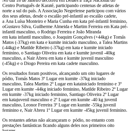
No dia 18 de Janeiro decorreu em Delães a Taça Nacional do
Centro Português de Karaté, participando centenas de atletas de
norte a sul do país. A Associação Negrelense participou com vários
dos seus atletas, desde o escalão pré-infantil ao escalão cadete,
a Ana Luísa Monteiro e Maria Cunha em kata pré-infantil feminino,
oGustavo Silva, Guilherme Almeida e Martim Ferreira em Kata pré-
infantil masculino, o Rodrigo Ferreira e João Miranda
em kata infantil masculino, o Joaquim Gonçalves (+44kg) e Tomás
Matos (-37kg) em kata e kumite iniciado masculino, a Talea Martins
(-44kg) e Matilde Ribeiro (-37kg) em kata e kumite iniciado
feminino, o Santiago Oliveira em kata e kumite juvenil -40kg
masculino, a Nair Abreu em kata e kumite juvenil masculino
(-45kg) e o Diogo Pereira em kata cadete masculino.
Os resultados foram positivos, alcançando um oito lugares de
pódio, Tomás Matos 3º Lugar em kumite -37kg iniciado
masculino, Talea Martins 2º Lugar em katainiciado feminino e 3º
Lugar em kumite -44kg iniciado feminino, Matilde Ribeiro 2º Lugar
em kumite -37kg iniciado feminino, Santiago Oliveira 2º Lugar
em katajuvenil masculino e 2º Lugar em kumite -40 kg juvenil
masculino, Leonor Ferreira 3º Lugar em kumite -55kg juvenil
feminino e, Nair Abreu 1º Lugar em kumite -45kg juvenil feminino.
Os restantes atletas não alcançaram o pódio, no entanto com
prestações fantásticas ficando alguns deles nos primeiros oito
lugares.