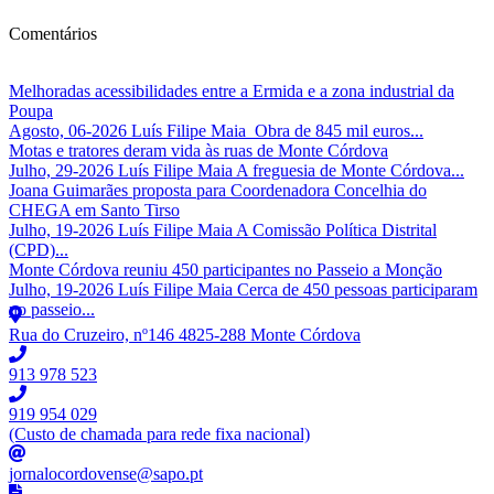
Comentários
Melhoradas acessibilidades entre a Ermida e a zona industrial da
Poupa
Agosto, 06-2026 Luís Filipe Maia Obra de 845 mil euros...
Motas e tratores deram vida às ruas de Monte Córdova
Julho, 29-2026 Luís Filipe Maia A freguesia de Monte Córdova...
Joana Guimarães proposta para Coordenadora Concelhia do
CHEGA em Santo Tirso
Julho, 19-2026 Luís Filipe Maia A Comissão Política Distrital
(CPD)...
Monte Córdova reuniu 450 participantes no Passeio a Monção
Julho, 19-2026 Luís Filipe Maia Cerca de 450 pessoas participaram
no passeio...
Rua do Cruzeiro, nº146 4825-288 Monte Córdova
913 978 523
919 954 029
(Custo de chamada para rede fixa nacional)
jornalocordovense@sapo.pt