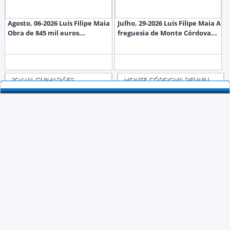
Agosto, 06-2026 Luís Filipe Maia
Julho, 29-2026 Luís Filipe Maia A
Obra de 845 mil euros...
freguesia de Monte Córdova...
JOANA GUIMARÃES
MONTE CÓRDOVA REUNIU
PROPOSTA PARA
450 PARTICIPANTES NO
COORDENADORA
PASSEIO A MONÇÃO
CONCELHIA DO CHEGA EM
RUA DO CRUZEIRO, Nº146 4825-288 MONTE CÓRDOVA
SANTO TIRSO
913 978 523
Julho, 19-2026 Luís Filipe Maia A
Julho, 19-2026 Luís Filipe Maia
Comissão Política Distrital
Cerca de 450
(CUSTO DE CHAMADA PARA REDE FIXA NACIONAL)
919 954 029
(CPD)...
pessoas participaram no
passeio...
JORNALOCORDOVENSE@SAPO.PT
ESTATUTO EDITORIAL
FICHA TÉCNICA