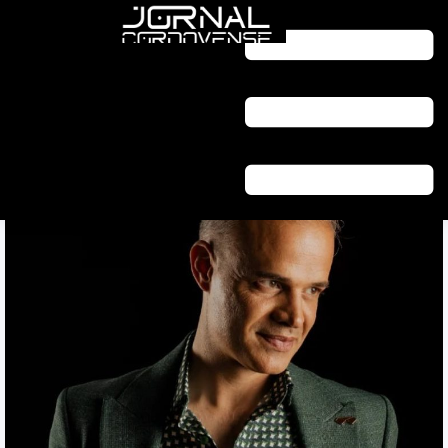
HOME
CULTURA
“NOITE TIRSENSE” RECEBE RUI COSTA EM
CONCERTO ACÚSTICO