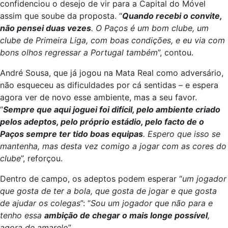
confidenciou o desejo de vir para a Capital do Móvel
assim que soube da proposta. “
Quando recebi o convite,
não pensei duas vezes
. O Paços é um bom clube, um
clube de Primeira Liga, com boas condições, e eu via com
bons olhos regressar a Portugal também
”, contou.
André Sousa, que já jogou na Mata Real como adversário,
não esqueceu as dificuldades por cá sentidas – e espera
agora ver de novo esse ambiente, mas a seu favor.
“
Sempre que aqui joguei foi difícil, pelo ambiente criado
pelos adeptos, pelo próprio estádio, pelo facto de o
Paços sempre ter tido boas equipas
. Espero que isso se
mantenha, mas desta vez comigo a jogar com as cores do
clube
”, reforçou.
Dentro de campo, os adeptos podem esperar “
um jogador
que gosta de ter a bola, que gosta de jogar e que gosta
de ajudar os colegas
”: “
Sou um jogador que não para e
tenho essa
ambição de chegar o mais longe possível
,
agora de amarelo
”.