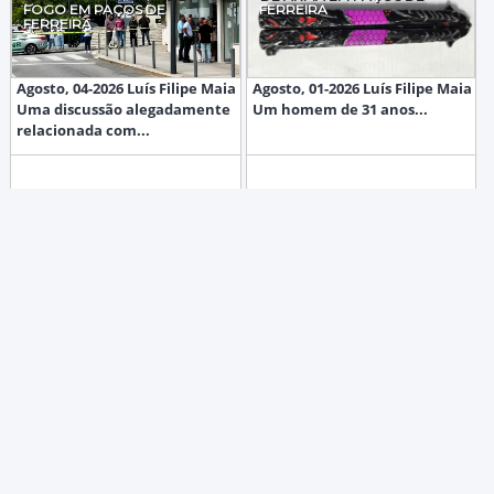
FOGO EM PAÇOS DE
FERREIRA
FERREIRA
Agosto, 04-2026 Luís Filipe Maia
Agosto, 01-2026 Luís Filipe Maia
Uma discussão alegadamente
Um homem de 31 anos...
relacionada com...
SECRETÁRIO DE ESTADO DA
RUI SOUSA PROPOSTO PARA
CULTURA INAUGURA OBRA
COORDENADOR DO CHEGA
DE ARTE EM PAÇOS DE
EM PAÇOS DE FERREIRA
FERREIRA
RUA DO CRUZEIRO, Nº146 4825-288 MONTE CÓRDOVA
913 978 523
Julho, 29-2026 Luís Filipe Maia O
Julho, 21-2026 Carla Patrícia
Secretário de Estado da...
Nunes A Comissão Política
(CUSTO DE CHAMADA PARA REDE FIXA NACIONAL)
919 954 029
Distrital (CPD)...
JORNALOCORDOVENSE@SAPO.PT
ESTATUTO EDITORIAL
FICHA TÉCNICA